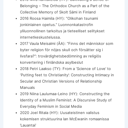
Belonging – The Orthodox Church as a Part of the
Collective Memory of Skolt Sámi in Finland
2016 Roosa Haimila (HY): ”Olikohan tsunami
jonkinlainen opetus.” Luonnonkatastrofin
yliluonnollinen tarkoitus ja tieteelliset selitykset
internetkeskustelussa.
2017 Vaula Meisalmi (ÅA): ”Finns det människor som
byter religion för nöjes skull och försätter sig i
livsfara?”: trovärdighetsbedömning av religiös
konvertering i finländska asylbeslut
2018 Petri Laakso (TY): From a ‘Science of Love’ to
‘Putting feet to Christianity’: Constructing Intimacy in
Secular and Christian Versions of Relationship
Manuals
2019 Niina Laulumaa-Leino (HY): Constructing the
Identity of a Muslim Feminist: A Discursive Study of
Everyday Feminism in Social Media
2020 Joel Ritala (HY): Uusateistinen valistus
kokemisen struktuurina Ian McEwanin romaanissa
’Lauantai’