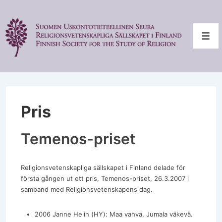
↓
Skip
to
Main
Men
Content
Pris
Temenos-priset
Religionsvetenskapliga sällskapet i Finland delade för
första gången ut ett pris, Temenos-priset, 26.3.2007 i
samband med Religionsvetenskapens dag.
2006 Janne Helin (HY): Maa vahva, Jumala väkevä.