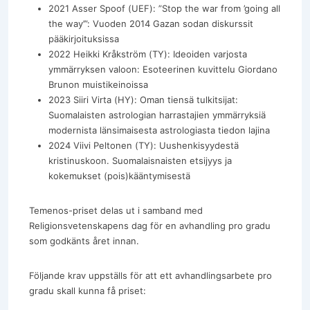
2021 Asser Spoof (UEF): ”Stop the war from ’going all
the way’”: Vuoden 2014 Gazan sodan diskurssit
pääkirjoituksissa
2022 Heikki Kråkström (TY): Ideoiden varjosta
ymmärryksen valoon: Esoteerinen kuvittelu Giordano
Brunon muistikeinoissa
2023 Siiri Virta (HY): Oman tiensä tulkitsijat:
Suomalaisten astrologian harrastajien ymmärryksiä
modernista länsimaisesta astrologiasta tiedon lajina
2024 Viivi Peltonen (TY): Uushenkisyydestä
kristinuskoon. Suomalaisnaisten etsijyys ja
kokemukset (pois)kääntymisestä
Temenos-priset delas ut i samband med
Religionsvetenskapens dag för en avhandling pro gradu
som godkänts året innan.
Följande krav uppställs för att ett avhandlingsarbete pro
gradu skall kunna få priset: