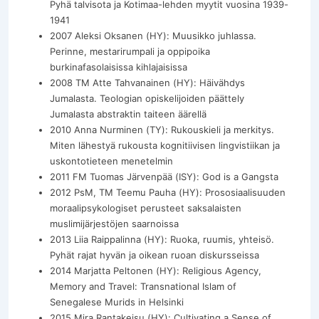
Pyhä talvisota ja Kotimaa-lehden myytit vuosina 1939-
1941
2007 Aleksi Oksanen (HY): Muusikko juhlassa.
Perinne, mestarirumpali ja oppipoika
burkinafasolaisissa kihlajaisissa
2008 TM Atte Tahvanainen (HY): Häivähdys
Jumalasta. Teologian opiskelijoiden päättely
Jumalasta abstraktin taiteen äärellä
2010 Anna Nurminen (TY): Rukouskieli ja merkitys.
Miten lähestyä rukousta kognitiivisen lingvistiikan ja
uskontotieteen menetelmin
2011 FM Tuomas Järvenpää (ISY): God is a Gangsta
2012 PsM, TM Teemu Pauha (HY): Prososiaalisuuden
moraalipsykologiset perusteet saksalaisten
muslimijärjestöjen saarnoissa
2013 Liia Raippalinna (HY): Ruoka, ruumis, yhteisö.
Pyhät rajat hyvän ja oikean ruoan diskursseissa
2014 Marjatta Peltonen (HY): Religious Agency,
Memory and Travel: Transnational Islam of
Senegalese Murids in Helsinki
2015 Mira Rantakeisu (HY): Cultivating a Sense of