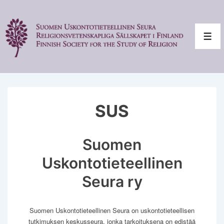
↓
Siirry
pääsisältöön
Val
SUS
Suomen
Uskontotieteellinen
Seura ry
Suomen Uskontotieteellinen Seura on uskontotieteellisen
tutkimuksen keskusseura, jonka tarkoituksena on edistää