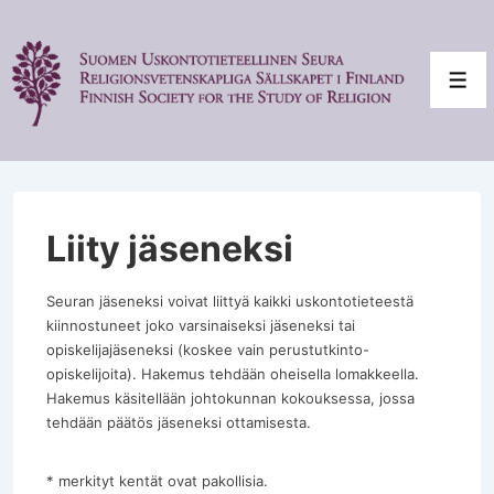
↓
Siirry
pääsisältöön
Val
Liity jäseneksi
Seuran jäseneksi voivat liittyä kaikki uskontotieteestä
kiinnostuneet joko varsinaiseksi jäseneksi tai
opiskelijajäseneksi (koskee vain perustutkinto-
opiskelijoita). Hakemus tehdään oheisella lomakkeella.
Hakemus käsitellään johtokunnan kokouksessa, jossa
tehdään päätös jäseneksi ottamisesta.
* merkityt kentät ovat pakollisia.