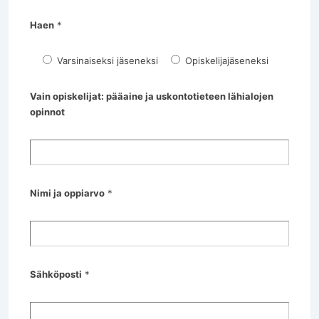
Haen
*
Varsinaiseksi jäseneksi
Opiskelijajäseneksi
Vain opiskelijat: pääaine ja uskontotieteen lähialojen
opinnot
Nimi ja oppiarvo
*
Sähköposti
*