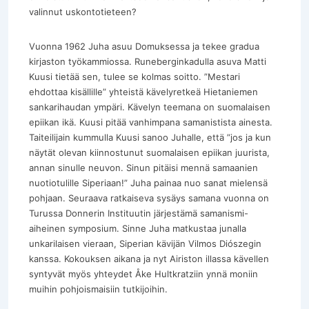
valinnut uskontotieteen?
Vuonna 1962 Juha asuu Domuksessa ja tekee gradua
kirjaston työkammiossa. Runeberginkadulla asuva Matti
Kuusi tietää sen, tulee se kolmas soitto. ”Mestari
ehdottaa kisällille” yhteistä kävelyretkeä Hietaniemen
sankarihaudan ympäri. Kävelyn teemana on suomalaisen
epiikan ikä. Kuusi pitää vanhimpana samanistista ainesta.
Taiteilijain kummulla Kuusi sanoo Juhalle, että ”jos ja kun
näytät olevan kiinnostunut suomalaisen epiikan juurista,
annan sinulle neuvon. Sinun pitäisi mennä samaanien
nuotiotulille Siperiaan!” Juha painaa nuo sanat mielensä
pohjaan. Seuraava ratkaiseva sysäys samana vuonna on
Turussa Donnerin Instituutin järjestämä samanismi-
aiheinen symposium. Sinne Juha matkustaa junalla
unkarilaisen vieraan, Siperian kävijän Vilmos Diószegin
kanssa. Kokouksen aikana ja nyt Airiston illassa kävellen
syntyvät myös yhteydet Åke Hultkratziin ynnä moniin
muihin pohjoismaisiin tutkijoihin.