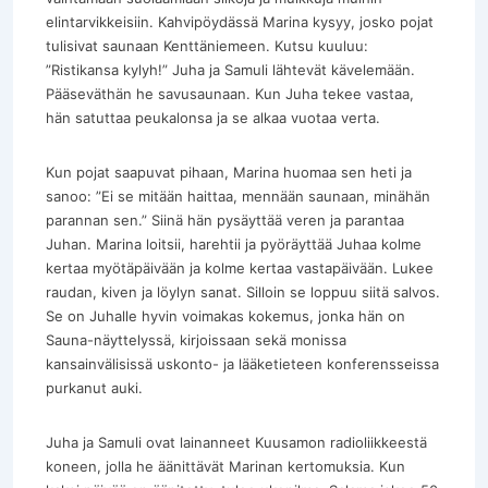
elintarvikkeisiin. Kahvipöydässä Marina kysyy, josko pojat
tulisivat saunaan Kenttäniemeen. Kutsu kuuluu:
”Ristikansa kylyh!” Juha ja Samuli lähtevät kävelemään.
Pääseväthän he savusaunaan. Kun Juha tekee vastaa,
hän satuttaa peukalonsa ja se alkaa vuotaa verta.
Kun pojat saapuvat pihaan, Marina huomaa sen heti ja
sanoo: ”Ei se mitään haittaa, mennään saunaan, minähän
parannan sen.” Siinä hän pysäyttää veren ja parantaa
Juhan. Marina loitsii, harehtii ja pyöräyttää Juhaa kolme
kertaa myötäpäivään ja kolme kertaa vastapäivään. Lukee
raudan, kiven ja löylyn sanat. Silloin se loppuu siitä salvos.
Se on Juhalle hyvin voimakas kokemus, jonka hän on
Sauna-näyttelyssä, kirjoissaan sekä monissa
kansainvälisissä uskonto- ja lääketieteen konferensseissa
purkanut auki.
Juha ja Samuli ovat lainanneet Kuusamon radioliikkeestä
koneen, jolla he äänittävät Marinan kertomuksia. Kun