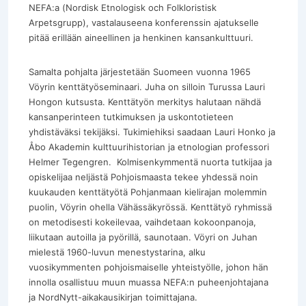
NEFA:a (Nordisk Etnologisk och Folkloristisk
Arpetsgrupp), vastalauseena konferenssin ajatukselle
pitää erillään aineellinen ja henkinen kansankulttuuri.
Samalta pohjalta järjestetään Suomeen vuonna 1965
Vöyrin kenttätyöseminaari. Juha on silloin Turussa Lauri
Hongon kutsusta. Kenttätyön merkitys halutaan nähdä
kansanperinteen tutkimuksen ja uskontotieteen
yhdistäväksi tekijäksi. Tukimiehiksi saadaan Lauri Honko ja
Åbo Akademin kulttuurihistorian ja etnologian professori
Helmer Tegengren. Kolmisenkymmentä nuorta tutkijaa ja
opiskelijaa neljästä Pohjoismaasta tekee yhdessä noin
kuukauden kenttätyötä Pohjanmaan kielirajan molemmin
puolin, Vöyrin ohella Vähässäkyrössä. Kenttätyö ryhmissä
on metodisesti kokeilevaa, vaihdetaan kokoonpanoja,
liikutaan autoilla ja pyörillä, saunotaan. Vöyri on Juhan
mielestä 1960-luvun menestystarina, alku
vuosikymmenten pohjoismaiselle yhteistyölle, johon hän
innolla osallistuu muun muassa NEFA:n puheenjohtajana
ja NordNytt-aikakausikirjan toimittajana.