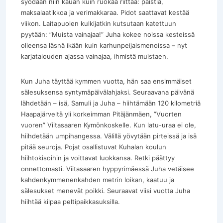
syödään niin kauan kuin ruokaa riittää: paistia,
maksalaatikkoa ja verimakkaraa. Pidot saattavat kestää
viikon. Laitapuolen kulkijatkin kutsutaan katettuun
pyytään: ”Muista vainajaa!” Juha kokee noissa kesteissä
olleensa läsnä ikään kuin karhunpeijaismenoissa – nyt
karjatalouden ajassa vainajaa, ihmistä muistaen.
Kun Juha täyttää kymmen vuotta, hän saa ensimmäiset
sälesuksensa syntymäpäivälahjaksi. Seuraavana päivänä
lähdetään – isä, Samuli ja Juha – hiihtämään 120 kilometriä
Haapajärveltä yli korkeimman Pitäjänmäen, ”Vuorten
vuoren” Viitasaaren Kymönkoskelle. Kun latu-uraa ei ole,
hiihdetään umpihangessa. Välillä yövytään pirteissä ja isä
pitää seuroja. Pojat osallistuvat Kuhalan koulun
hiihtokisoihin ja voittavat luokkansa. Retki päättyy
onnettomasti. Viitasaaren hyppyrimäessä Juha vetäisee
kahdenkymmenenkahden metrin loikan, kaatuu ja
sälesukset menevät poikki. Seuraavat viisi vuotta Juha
hiihtää kilpaa peltipaikkasuksilla.