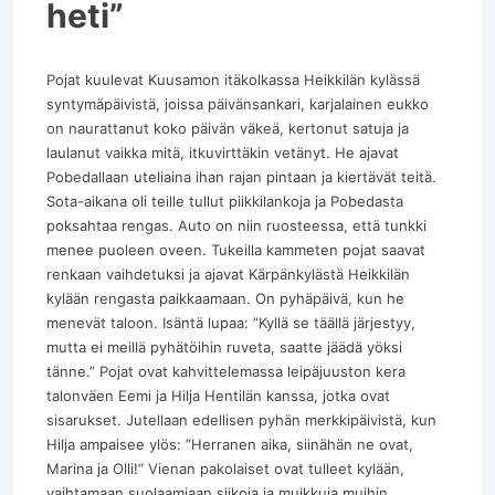
heti”
Pojat kuulevat Kuusamon itäkolkassa Heikkilän kylässä
syntymäpäivistä, joissa päivänsankari, karjalainen eukko
on naurattanut koko päivän väkeä, kertonut satuja ja
laulanut vaikka mitä, itkuvirttäkin vetänyt. He ajavat
Pobedallaan uteliaina ihan rajan pintaan ja kiertävät teitä.
Sota-aikana oli teille tullut piikkilankoja ja Pobedasta
poksahtaa rengas. Auto on niin ruosteessa, että tunkki
menee puoleen oveen. Tukeilla kammeten pojat saavat
renkaan vaihdetuksi ja ajavat Kärpänkylästä Heikkilän
kylään rengasta paikkaamaan. On pyhäpäivä, kun he
menevät taloon. Isäntä lupaa: ”Kyllä se täällä järjestyy,
mutta ei meillä pyhätöihin ruveta, saatte jäädä yöksi
tänne.” Pojat ovat kahvittelemassa leipäjuuston kera
talonväen Eemi ja Hilja Hentilän kanssa, jotka ovat
sisarukset. Jutellaan edellisen pyhän merkkipäivistä, kun
Hilja ampaisee ylös: ”Herranen aika, siinähän ne ovat,
Marina ja Olli!” Vienan pakolaiset ovat tulleet kylään,
vaihtamaan suolaamiaan siikoja ja muikkuja muihin