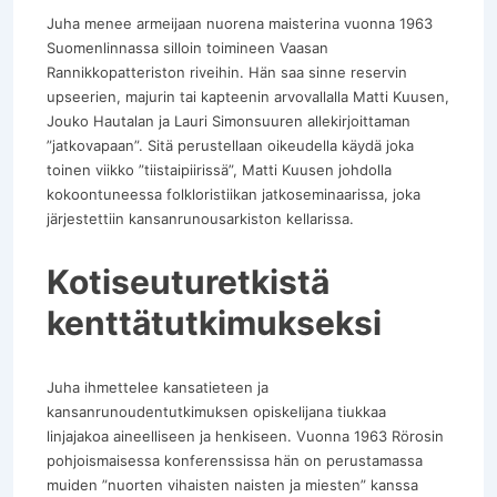
Juha menee armeijaan nuorena maisterina vuonna 1963
Suomenlinnassa silloin toimineen Vaasan
Rannikkopatteriston riveihin. Hän saa sinne reservin
upseerien, majurin tai kapteenin arvovallalla Matti Kuusen,
Jouko Hautalan ja Lauri Simonsuuren allekirjoittaman
”jatkovapaan”. Sitä perustellaan oikeudella käydä joka
toinen viikko ”tiistaipiirissä”, Matti Kuusen johdolla
kokoontuneessa folkloristiikan jatkoseminaarissa, joka
järjestettiin kansanrunousarkiston kellarissa.
Kotiseuturetkistä
kenttätutkimukseksi
Juha ihmettelee kansatieteen ja
kansanrunoudentutkimuksen opiskelijana tiukkaa
linjajakoa aineelliseen ja henkiseen. Vuonna 1963 Rörosin
pohjoismaisessa konferenssissa hän on perustamassa
muiden ”nuorten vihaisten naisten ja miesten” kanssa