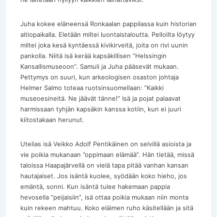
Juha kokee eläneensä Ronkaalan pappilassa kuin historian
aitiopaikalla. Eletään miltei luontaistaloutta. Pelloilta löytyy
miltei joka kesä kyntäessä kivikirveitä, joita on rivi uunin
pankolla. Niitä isä kerää kapsäkillisen ”Helssingin
Kansallismuseoon”. Samuli ja Juha pääsevät mukaan.
Pettymys on suuri, kun arkeologisen osaston johtaja
Helmer Salmo toteaa ruotsinsuomellaan: ”Kaikki
museoesineitä. Ne jäävät tänne!” Isä ja pojat palaavat
harmissaan tyhjän kapsäkin kanssa kotiin, kun ei juuri
kiitostakaan herunut.
Utelias isä Veikko Adolf Pentikäinen on selvillä asioista ja
vie poikia mukanaan ”oppimaan elämää”. Hän tietää, missä
taloissa Haapajärvellä on vielä tapa pitää vanhan kansan
hautajaiset. Jos isäntä kuolee, syödään koko hieho, jos
emäntä, sonni. Kun isäntä tulee hakemaan pappia
hevosella ”peijaisiin”, isä ottaa poikia mukaan niin monta
kuin rekeen mahtuu. Koko eläimen ruho käsitellään ja sitä