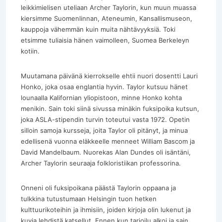
leikkimielisen uteliaan Archer Taylorin, kun muun muassa
kiersimme Suomenlinnan, Ateneumin, Kansallismuseon,
kauppoja vähemmän kuin muita nähtävyyksiä. Toki
etsimme tuliaisia hänen vaimolleen, Suomea Berkeleyn
kotiin.
Muutamana päivänä kierrokselle ehtii nuori dosentti Lauri
Honko, joka osaa englantia hyvin. Taylor kutsuu hänet
lounaalla Kalifornian yliopistoon, minne Honko kohta
menikin. Sain toki siinä sivussa minäkin fuksipoika kutsun,
joka ASLA-stipendin turvin toteutui vasta 1972. Opetin
silloin samoja kursseja, joita Taylor oli pitänyt, ja minua
edellisenä vuonna eläkkeelle menneet William Bascom ja
David Mandelbaum. Nuorekas Alan Dundes oli isäntäni,
Archer Taylorin seuraaja folkloristiikan professorina.
Onneni oli fuksipoikana päästä Taylorin oppaana ja
tulkkina tutustumaan Helsingin tuon hetken
kulttuurikoteihin ja ihmisiin, joiden kirjoja olin lukenut ja
kuvia lehdistä katsellut. Ennen kun tarjoilu alkoi ja sain