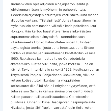
suomenkielen opiskelijoiden ainejärjestön isäntä ja
johtokunnan jäsen ja myöhemmin puheenjohtaja.
Tiedekuntajärjestöjen edustajien vaalilistalta Juha menee
ylioppilaskuntaan. ”Tiistaipiirissä” Juhaa tapaa lähemmin
myös tuolloin seminaarien välissä sikaria poltelleen Lauri
Hongon. Hän kertoo haastattelemiensa inkeriläisten
supranormaaleista elämyksistä. Luennoidessaan
Ritarihuoneella Honko hahmottelee niiden tulkintaan
psykologista teoriaa, josta Juha innostuu. Juha lähtee
näiden keskustelujen innoittamana kenttätöihin kesällä
1960. Ratkaiseva kannustus tulee Ostrobotnialla
akateemikko Kustaa Vilkunalta, jonka kodissa Juha on
käynyt Taylorin tulkkina jo syksyllä 1959. Kuultuaan Juhan
liittymisestä Pohjois-Pohjalaiseen Osakuntaan, Vilkuna
kutsuu kotiseututoimikuntaan ja ylioppilaiden
kotiseuturetkille Siitä hän oli erityisen tyytyväinen, että
Juha seisoo Samulin kanssa airuina presidentti Kyösti
Kallion patsaan paljastustilaisuudessa Ostrobotnian
puistossa. Onhan Vilkuna Haapajärven naapuripitäjästä
Nivalasta, josta lähti ”lapion varresta” opin tielle kuten