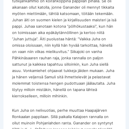
tutkijankammio on koirankoppina pappilan pihalla. Se oli
aikanaan ollut katolla, jonne Ganander oli mennyt tikkaita
myöten miettimään, tähtiä katsomaan, töitään tekemään.
Juhan äiti on suomen kielen ja kirjallisuuden maisteri ja isä
pappi. Juhaa sanotaan kotona ”pölhökustaaksi”, kun hän
on toimissaan aika epäkäytännöllinen ja kertoo niitä
”Juhan juttuja”. Äiti puolustaa häntä: ”Vaikka Juha on
omissa oloissaan, niin kyllä hän hyvää tarkoittaa, hänellä
on vaan niin vilkas mielikuvitus.” Siikajoki on vanha
Pähkinäsaaren rauhan raja, jonka rannalla on paljon
sattunut ja kaikkea tapahtuu silloinkin, kun Juha siellä
asuu. Vonkamiehet ohjaavat tukkeja jäiden mukaan. Juha
ja hänen veljensä Samuli sitä ihmettelevät ja pelastavat
molemmat toistensa hengen pudottuaan jäälautalta. Juha
löytyy milloin mistäkin, hänellä on tapana lähteä
kierrokselleen, milloin mihinkin.
Kun Juha on nelivuotias, perhe muuttaa Haapajärven
Ronkaalan pappilaan. Sillä paikalla Kalajoen rannalla on
ollut muinoin Pohjanlahden ranta. Ganander on syntynyt