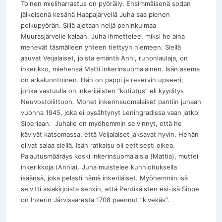
Toinen mieliharrastus on pyöräily. Ensimmäisenä sodan
jälkeisenä kesänä Haapajärvellä Juha saa pienen
polkupyörän. Sillä ajetaan neljä peninkulmaa
Muurasjärvelle kalaan. Juha ihmettelee, miksi he aina
menevät täsmälleen yhteen tiettyyn niemeen. Siellä
asuvat Veijalaiset, joista emäntä Anni, runonlaulaja, on
inkerikko, miehensä Matti inkerinsuomalainen. Isän asema
on arkaluontoinen. Hän on pappi ja reservin upseeri,
jonka vastuulla on inkeriläisten ”kotiutus” eli kyyditys
Neuvostoliittoon. Monet inkerinsuomalaiset pantiin junaan
vuonna 1945, joka ei pysähtynyt Leningradissa vaan jatkoi
Siperiaan. Juhalle on myöhemmin selvinnyt, että he
kävivät katsomassa, että Veijalaiset jaksavat hyvin. Hehän
olivat salaa siellä. Isän ratkaisu oli eettisesti oikea.
Palautusmääräys koski inkerinsuomalaisia (Mattia), muttei
inkerikkoja (Annia). Juha muistelee kunnioituksella
isäänsä, joka pelasti nämä inkeriläiset. Myöhemmin isä
selvitti asiakirjoista senkin, että Pentikäisten esi-isä Sippe
on Inkerin Järvisaaresta 1708 paennut ”kivekäs”.