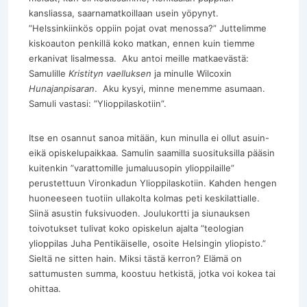
kansliassa, saarnamatkoillaan usein yöpynyt.
”Helssinkiinkös oppiin pojat ovat menossa?” Juttelimme
kiskoauton penkillä koko matkan, ennen kuin tiemme
erkanivat Iisalmessa. Aku antoi meille matkaevästä:
Samulille
Kristityn vaelluksen
ja minulle Wilcoxin
Hunajanpisaran
. Aku kysyi, minne menemme asumaan.
Samuli vastasi: ”Ylioppilaskotiin”.
Itse en osannut sanoa mitään, kun minulla ei ollut asuin-
eikä opiskelupaikkaa. Samulin saamilla suosituksilla pääsin
kuitenkin ”varattomille jumaluusopin ylioppilaille”
perustettuun Vironkadun Ylioppilaskotiin. Kahden hengen
huoneeseen tuotiin ullakolta kolmas peti keskilattialle.
Siinä asustin fuksivuoden. Joulukortti ja siunauksen
toivotukset tulivat koko opiskelun ajalta ”teologian
ylioppilas Juha Pentikäiselle, osoite Helsingin yliopisto.”
Sieltä ne sitten hain. Miksi tästä kerron? Elämä on
sattumusten summa, koostuu hetkistä, jotka voi kokea tai
ohittaa.