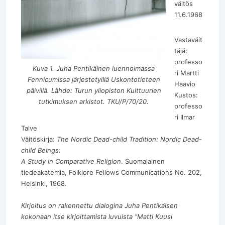
väitös
11.6.1968
Vastaväit
täjä:
professo
Kuva 1. Juha Pentikäinen luennoimassa
ri Martti
Fennicumissa järjestetyillä Uskontotieteen
Haavio
päivillä. Lähde: Turun yliopiston Kulttuurien
Kustos:
tutkimuksen arkistot. TKU/P/70/20.
professo
ri Ilmar
Talve
Väitöskirja:
The Nordic Dead-child Tradition: Nordic Dead-
child Beings:
A Study in Comparative Religion
. Suomalainen
tiedeakatemia, Folklore Fellows Communications No. 202,
Helsinki, 1968.
Kirjoitus on rakennettu dialogina Juha Pentikäisen
kokonaan itse kirjoittamista luvuista ”Matti Kuusi