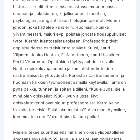
historiallis-kielitieteellisessä osastossa muun muassa
suomen ja sukukielten, kirjallisuuden, filosofian,
psykologian ja englantilaisen filologian opinnot. Menen
jonoon, joka kättelee kanslerin. Huomaan, kuinka
ylivahtimestari, majuri evp. poistaa jonosta housupukuiset
tytöt. Kierrän luentosalista toiseen. Professorit pitivät
oppiaineidensa esittelyluentoja: Matti Kuusi, Lauri
Viljanen, Jouko Hautala, E. A. Virtanen, Lauri Hakulinen,
Pertti Virtaranta. Opintokirja täyttyy kahdelle sivulle.
Nautin opiskeluvapaudesta ja kansallisten tieteiden
castrénilaisesta yhteydestä. Kurkistan Castrenianumiin ja
huomaan kaikkien työhuoneet samalla käytävällä. Tämä on
pyhä paikka, tunnen, ja soitan äidilleni. ”Kuule Juha, siellä
minä olen opiskellut 1930-luvun alussa. Nyt
opiskelutoverini ovat sinun professorejasi. Kerro Kaino
Liakalta terveisiä. Ehkä joku muistaa?” Aika moni hymyilee,
kun muistoja on: ”Vai olet sinä Kainon poika?”
Mieleni tekee suorittaa ensimmäinen oikea yliopistollinen
arvosana syksyllä 1959. Minulle suositellaan oppiainetta