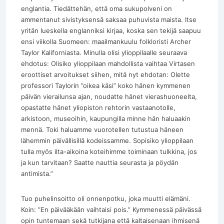
englantia. Tiedättehän, että oma sukupolveni on
ammentanut sivistyksensä saksaa puhuvista maista. Itse
yritän lueskella englanniksi kirjaa, koska sen tekijä saapuu
ensi viikolla Suomeen: maailmankuulu folkloristi Archer
Taylor Kaliforniasta. Minulla olisi ylioppilaalle seuraava
ehdotus: Olisiko ylioppilaan mahdollista vaihtaa Virtasen
eroottiset arvoitukset siihen, mitä nyt ehdotan: Olette
professori Taylorin ”oikea käsi” koko hänen kymmenen
päivän vierailunsa ajan, noudatte hänet vierashuoneelta,
opastatte hänet yliopiston rehtorin vastaanotolle,
arkistoon, museoihin, kaupungilla minne hän haluaakin
mennä. Toki haluamme vuorotellen tutustua häneen
lähemmin päivällisillä kodeissamme. Sopisiko ylioppilaan
tulla myös ilta-aikoina koteihimme toiminaan tulkkina, jos
ja kun tarvitaan? Saatte nauttia seurasta ja pöydän
antimista.”
Tuo puhelinsoitto oli onnenpotku, joka muutti elämäni.
Koin: ”En päivääkään vaihtaisi pois.” Kymmenessä päivässä
opin tuntemaan sekä tutkijana että kaltaisenaan ihmisenä