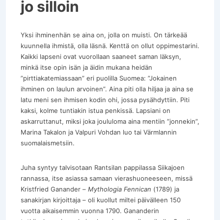
jo silloin
Yksi ihminenhän se aina on, jolla on muisti. On tärkeää
kuunnella ihmistä, olla läsnä. Kenttä on ollut oppimestarini.
Kaikki lapseni ovat vuorollaan saaneet saman läksyn,
minkä itse opin isän ja äidin mukana heidän
”pirttiakatemiassaan” eri puolilla Suomea: ”Jokainen
ihminen on laulun arvoinen”. Aina piti olla hiljaa ja aina se
latu meni sen ihmisen kodin ohi, jossa pysähdyttiin. Piti
kaksi, kolme tuntiakin istua penkissä. Lapsiani on
askarruttanut, miksi joka joululoma aina mentiin ”jonnekin”,
Marina Takalon ja Valpuri Vohdan luo tai Värmlannin
suomalaismetsiin.
Juha syntyy talvisotaan Rantsilan pappilassa Siikajoen
rannassa, itse asiassa samaan vierashuoneeseen, missä
Kristfried Ganander –
Mythologia Fennican
(1789) ja
sanakirjan kirjoittaja – oli kuollut miltei päivälleen 150
vuotta aikaisemmin vuonna 1790. Gananderin