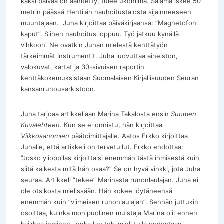
kaksi päivää on äänitetty, tulee ukonilma. Salama iskee 50
metrin päässä Hentilän nauhoitustalosta sijainneeseen
muuntajaan. Juha kirjoittaa päiväkirjaansa: ”Magnetofoni
kaput”. Siihen nauhoitus loppuu. Työ jatkuu kynällä
vihkoon. Ne ovatkin Juhan mielestä kenttätyön
tärkeimmät instrumentit. Juha luovuttaa aineiston,
valokuvat, kartat ja 30-sivuisen raportin
kenttäkokemuksistaan Suomalaisen Kirjallisuuden Seuran
kansanrunousarkistoon.
Juha tarjoaa artikkeliaan Marina Takalosta ensin
Suomen
Kuvalehteen
. Kun se ei onnistu, hän kirjoittaa
Viikkosanomien
päätoimittajalle. Aatos Erkko kirjoittaa
Juhalle, että artikkeli on tervetullut. Erkko ehdottaa:
”Josko ylioppilas kirjoittaisi enemmän tästä ihmisestä kuin
siitä kaikesta mitä hän osaa?” Se on hyvä vinkki, jota Juha
seuraa. Artikkeli ”tekee” Marinasta runonlaulajan. Juha ei
ole otsikosta mielissään. Hän kokee löytäneensä
enemmän kuin ”viimeisen runonlaulajan”. Senhän juttukin
osoittaa, kuinka monipuolinen muistaja Marina oli: ennen
kaikkea ihminen, jonka luo teki mieli tulla uudestaan.