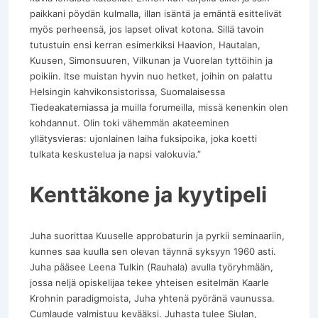
paikkani pöydän kulmalla, illan isäntä ja emäntä esittelivät
myös perheensä, jos lapset olivat kotona. Sillä tavoin
tutustuin ensi kerran esimerkiksi Haavion, Hautalan,
Kuusen, Simonsuuren, Vilkunan ja Vuorelan tyttöihin ja
poikiin. Itse muistan hyvin nuo hetket, joihin on palattu
Helsingin kahvikonsistorissa, Suomalaisessa
Tiedeakatemiassa ja muilla forumeilla, missä kenenkin olen
kohdannut. Olin toki vähemmän akateeminen
yllätysvieras: ujonlainen laiha fuksipoika, joka koetti
tulkata keskustelua ja napsi valokuvia.”
Kenttäkone ja kyytipeli
Juha suorittaa Kuuselle approbaturin ja pyrkii seminaariin,
kunnes saa kuulla sen olevan täynnä syksyyn 1960 asti.
Juha pääsee Leena Tulkin (Rauhala) avulla työryhmään,
jossa neljä opiskelijaa tekee yhteisen esitelmän Kaarle
Krohnin paradigmoista, Juha yhtenä pyöränä vaunussa.
Cumlaude valmistuu kevääksi. Juhasta tulee Siulan,