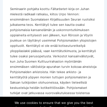
Seminaarin pohjalta koottu
Fältarbetet
-kirja on Juhan
mielestä radikaali ratkaisu, kiitos Urpo Vennon:
ensimmäinen Suomalaisen Kirjallisuuden Seuran ruotsiksi
julkaisema teos. Kenttätyö tulee sen kautta osaksi
pohjoismaisia kansanelämän ja uskonnontutkimuksen
oppiaineita erityisesti sen jälkeen, kun Rörosin ja Vöyrin
joukkue on täyttänyt useimmat Pohjoismaiden yliopistojen
oppituolit. Kenttätyö ei ole enää kotiseuturetkeilyä
ylioppilaslakki päässä, vaan kenttätutkimusta, ja kenttätyö
tulee osaksi perusopetusta. Verkostot kansainvälistyvät,
kun Juha Suomen Kulttuurirahaston myöntämän
ensimmäisen väitöskirja-apurahan turvin kokoaa aineistoja
Pohjoismaiden arkistoista. Hän tekee arkisto- ja
kenttätyötä yöpyen monien tuttujen pohjoismaisten ja
Saksan tutkijoiden olohuoneissa, käyden tieteellisiä
keskusteluja heidän kotikeittiöissään. Pohjoismaiset
tutkijat ovat jatkuvassa vuorovaikutuksessa toistensa
kanssa. Vuonna 1963 perustetaan Suomen
We use cookies to ensure that we give you the best
Uskontotieteellinen Seura. Juha valmistuu. Hän menee