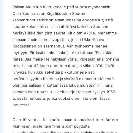
Palaan Akun luo Kiuruvedelle pari vuotta myöhemmin.
Olen Suomalaisen Kirjallisuuden Seuran
kansanrunousarkiston amanuenssina ehdottanut, että
seuran kokoelmiin olisi äänitettävä kaikkien Suomen
herätysliikkeiden pirttiseurat. Kirjoitan Akulle. Menemme
samaan Lapinsalon savupirttiin, jossa Ukko-Paavo
Ruotsalainen on saarnannut. Äänityshomma menee
myttyyn. Pirtissä ei ole sähköjä. Aku toteaa: ”Ei mitään
hätää. Jää meille Heinäkylään yöksi. Pidetään ensi pyhänä
toiset seurat.” Koen unohtumattoman viikon. Yöt jäävät
lyhyiksi, kun Aku selvittää pikkutunneille asti
herännäisyyden historiaa ja sisäistä olemusta. Hänestä
olen parhaillaan kirjoittamassa lukua muistelmiini. Tänä
aamuna olen noussut viideltä kirjoittamaan syksyn 1959
toisesta hetkestä, jonka vuoksi olen mitä olen: tässä
hetkessä.
Olen 19-vuotias fuksipoika, saanut apulaissihteeri Antero
Mannisen, ihailemani ”Herra X:n” pöydältä
allekirjoituksellaan erikoisluvan alkaa Helsingin yliopiston