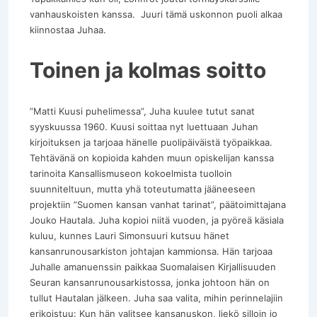
vanhauskoisten kanssa. Juuri tämä uskonnon puoli alkaa
kiinnostaa Juhaa.
Toinen ja kolmas soitto
”Matti Kuusi puhelimessa”, Juha kuulee tutut sanat
syyskuussa 1960. Kuusi soittaa nyt luettuaan Juhan
kirjoituksen ja tarjoaa hänelle puolipäiväistä työpaikkaa.
Tehtävänä on kopioida kahden muun opiskelijan kanssa
tarinoita Kansallismuseon kokoelmista tuolloin
suunniteltuun, mutta yhä toteutumatta jääneeseen
projektiin ”Suomen kansan vanhat tarinat”, päätoimittajana
Jouko Hautala. Juha kopioi niitä vuoden, ja pyöreä käsiala
kuluu, kunnes Lauri Simonsuuri kutsuu hänet
kansanrunousarkiston johtajan kammionsa. Hän tarjoaa
Juhalle amanuenssin paikkaa Suomalaisen Kirjallisuuden
Seuran kansanrunousarkistossa, jonka johtoon hän on
tullut Hautalan jälkeen. Juha saa valita, mihin perinnelajiin
erikoistuu: Kun hän valitsee kansanuskon, liekö silloin jo