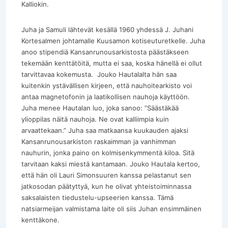
Kalliokin.
Juha ja Samuli lähtevät kesällä 1960 yhdessä J. Juhani
Kortesalmen johtamalle Kuusamon kotiseuturetkelle. Juha
anoo stipendiä Kansanrunousarkistosta päästäkseen
tekemään kenttätöitä, mutta ei saa, koska hänellä ei ollut
tarvittavaa kokemusta. Jouko Hautalalta hän saa
kuitenkin ystävällisen kirjeen, että nauhoitearkisto voi
antaa magnetofonin ja laatikollisen nauhoja käyttöön.
Juha menee Hautalan luo, joka sanoo: ”Säästäkää
ylioppilas näitä nauhoja. Ne ovat kalliimpia kuin
arvaattekaan.” Juha saa matkaansa kuukauden ajaksi
Kansanrunousarkiston raskaimman ja vanhimman
nauhurin, jonka paino on kolmisenkymmentä kiloa. Sitä
tarvitaan kaksi miestä kantamaan. Jouko Hautala kertoo,
että hän oli Lauri Simonsuuren kanssa pelastanut sen
jatkosodan päätyttyä, kun he olivat yhteistoiminnassa
saksalaisten tiedustelu-upseerien kanssa. Tämä
natsiarmeijan valmistama laite oli siis Juhan ensimmäinen
kenttäkone.