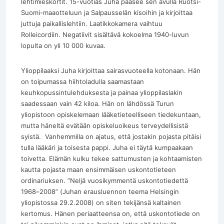
lehtimieskortit. 15-vuotias Juha pääsee sen avulla Ruotsi-
Suomi-maaotteluun ja Salpausselän kisoihin ja kirjoittaa
juttuja paikallislehtiin. Laatikkokamera vaihtuu
Rolleicordiin. Negatiivit sisältävä kokoelma 1940-luvun
lopulta on yli 10 000 kuvaa.
Ylioppilaaksi Juha kirjoittaa sairasvuoteella kotonaan. Hän
on toipumassa hiihtoladulla saamastaan
keuhkopussintulehduksesta ja painaa ylioppilaslakin
saadessaan vain 42 kiloa. Hän on lähdössä Turun
yliopistoon opiskelemaan lääketieteelliseen tiedekuntaan,
mutta häneltä evätään opiskeluoikeus terveydellisistä
syistä. Vanhemmilla on ajatus, että jostakin pojasta pitäisi
tulla lääkäri ja toisesta pappi. Juha ei täytä kumpaakaan
toivetta. Elämän kulku tekee sattumusten ja kohtaamisten
kautta pojasta maan ensimmäisen uskontotieteen
ordinariuksen. ”Neljä vuosikymmentä uskontotiedettä
1968–2008” (Juhan erausluennon teema Helsingin
yliopistossa 29.2.2008) on siten tekijänsä kaltainen
kertomus. Hänen periaatteensa on, että uskontotiede on