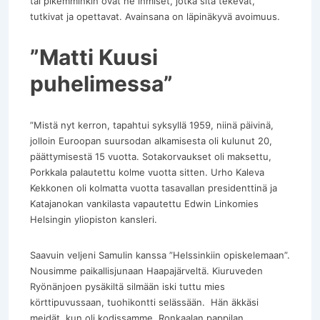
tai pikemminkin ovat ne ihmiset, jotka sitä tekevät,
tutkivat ja opettavat. Avainsana on läpinäkyvä avoimuus.
”Matti Kuusi
puhelimessa”
”Mistä nyt kerron, tapahtui syksyllä 1959, niinä päivinä,
jolloin Euroopan suursodan alkamisesta oli kulunut 20,
päättymisestä 15 vuotta. Sotakorvaukset oli maksettu,
Porkkala palautettu kolme vuotta sitten. Urho Kaleva
Kekkonen oli kolmatta vuotta tasavallan presidenttinä ja
Katajanokan vankilasta vapautettu Edwin Linkomies
Helsingin yliopiston kansleri.
Saavuin veljeni Samulin kanssa ”Helssinkiin opiskelemaan”.
Nousimme paikallisjunaan Haapajärveltä. Kiuruveden
Ryönänjoen pysäkiltä silmään iski tuttu mies
körttipuvussaan, tuohikontti selässään. Hän äkkäsi
meidät, kun oli kodissamme, Ronkaalan pappilan