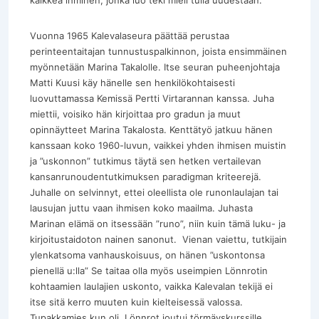
Vuonna 1965 Kalevalaseura päättää perustaa
perinteentaitajan tunnustuspalkinnon, joista ensimmäinen
myönnetään Marina Takalolle. Itse seuran puheenjohtaja
Matti Kuusi käy hänelle sen henkilökohtaisesti
luovuttamassa Kemissä Pertti Virtarannan kanssa. Juha
miettii, voisiko hän kirjoittaa pro gradun ja muut
opinnäytteet Marina Takalosta. Kenttätyö jatkuu hänen
kanssaan koko 1960-luvun, vaikkei yhden ihmisen muistin
ja ”uskonnon” tutkimus täytä sen hetken vertailevan
kansanrunoudentutkimuksen paradigman kriteerejä.
Juhalle on selvinnyt, ettei oleellista ole runonlaulajan tai
lausujan juttu vaan ihmisen koko maailma. Juhasta
Marinan elämä on itsessään ”runo”, niin kuin tämä luku- ja
kirjoitustaidoton nainen sanonut. Vienan vaiettu, tutkijain
ylenkatsoma vanhauskoisuus, on hänen ”uskontonsa
pienellä u:lla” Se taitaa olla myös useimpien Lönnrotin
kohtaamien laulajien uskonto, vaikka Kalevalan tekijä ei
itse sitä kerro muuten kuin kielteisessä valossa.
Tupakkamies kun oli, Lönnrot joutui törmäyskurssille