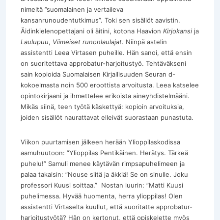
nimeltä ”suomalainen ja vertaileva
kansanrunoudentutkimus”. Toki sen sisällöt aavistin.
Äidinkielenopettajani oli äitini, kotona Haavion
Kirjokansi
ja
Laulupuu
,
Viimeiset runonlaulajat
. Niinpä astelin
assistentti Leea Virtasen puheille. Hän sanoi, että ensin
on suoritettava approbatur-harjoitustyö. Tehtäväkseni
sain kopioida Suomalaisen Kirjallisuuden Seuran d-
kokoelmasta noin 500 eroottista arvoitusta. Leea katselee
opintokirjaani ja ihmettelee erikoista aineyhdistelmääni.
Mikäs siinä, teen työtä käskettyä: kopioin arvoituksia,
joiden sisällöt naurattavat elleivät suorastaan punastuta.
Viikon puurtamisen jälkeen herään Ylioppilaskodissa
aamuhuutoon: ”Ylioppilas Pentikäinen. Herätys. Tärkeä
puhelu!” Samuli menee käytävän rimpsapuhelimeen ja
palaa takaisin: ”Nouse siitä ja äkkiä! Se on sinulle. Joku
professori Kuusi soittaa.” Nostan luurin: ”Matti Kuusi
puhelimessa. Hyvää huomenta, herra ylioppilas! Olen
assistentti Virtaselta kuullut, että suoritatte approbatur-
harjoitustyötä? Hän on kertonut, että opiskelette myös