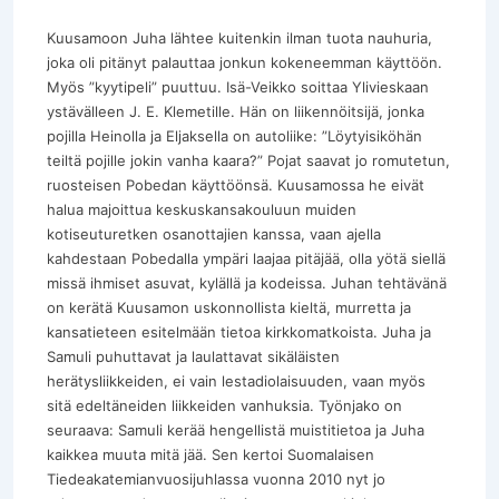
Kuusamoon Juha lähtee kuitenkin ilman tuota nauhuria,
joka oli pitänyt palauttaa jonkun kokeneemman käyttöön.
Myös ”kyytipeli” puuttuu. Isä-Veikko soittaa Ylivieskaan
ystävälleen J. E. Klemetille. Hän on liikennöitsijä, jonka
pojilla Heinolla ja Eljaksella on autoliike: ”Löytyisiköhän
teiltä pojille jokin vanha kaara?” Pojat saavat jo romutetun,
ruosteisen Pobedan käyttöönsä. Kuusamossa he eivät
halua majoittua keskuskansakouluun muiden
kotiseuturetken osanottajien kanssa, vaan ajella
kahdestaan Pobedalla ympäri laajaa pitäjää, olla yötä siellä
missä ihmiset asuvat, kylällä ja kodeissa. Juhan tehtävänä
on kerätä Kuusamon uskonnollista kieltä, murretta ja
kansatieteen esitelmään tietoa kirkkomatkoista. Juha ja
Samuli puhuttavat ja laulattavat sikäläisten
herätysliikkeiden, ei vain lestadiolaisuuden, vaan myös
sitä edeltäneiden liikkeiden vanhuksia. Työnjako on
seuraava: Samuli kerää hengellistä muistitietoa ja Juha
kaikkea muuta mitä jää. Sen kertoi Suomalaisen
Tiedeakatemianvuosijuhlassa vuonna 2010 nyt jo