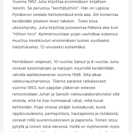
Vuonna 1952 Juha kirjoittaa ensimmäisen kirjallisen
tekstin. Se perustuu ”kenttätyöhön”. Hän on Lapissa
Pyhäkeron seidalla heittelemässä kiviä alas. Äiti komentaa
keräämään jokaisen kiven takaisin. Tulee kova
ukkosmyrsky. Juha kirjoittaa juosseensa Pallasta alas kuin
”Hiitten hirvi”. Kymmenvuotiaan pojan vauhdikas kokemus
muuttuu keskikoulun ensimmäisen luokan suulliseksi
harjoitukseksi, 12-sivuiseksi esitelmäksi.
Pentikäisen veljekset, 10-vuotias Samuli ja 8-vuotias Juha
ostavat kastematojen ja marjojen myynnillä keräämillään
rahoilla laatikkokameran vuonna 1948. Siitä alkaa
valokuvausharrastus. Tilanne paranee ratkaisevasti
vuonna 1953, kun pappilan yläkerran weesee
remontoidaan Juhan ja Samulin valokuvalaboratorioksi sillä
ehdolla, että he itse hommaavat rahat, millä kuvat
kehitetään. Pojat ottavat pitäjän luokkakuvat, kuvia
rippikoululaisista, perhejuhlista, hautajaisista ja ristiäisistä,
ostavat niillä suurennuskoneen ja papereita. Toinen istuu
pytyllä ja toinen siinä vieressä. Heillä on myöhemmin myös