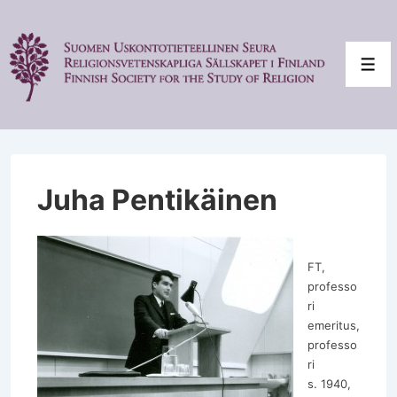
↓
Siirry
pääsisältöön
Val
Juha Pentikäinen
FT,
professo
ri
emeritus,
professo
ri
s. 1940,