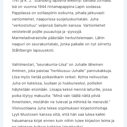
1741 ja K. J. Ståhlberg lapsena leikkinyt samalla törmällä.
Isä on vuonna 1944 rintamapappina Lapin sodassa.
Pappilassa on sotilaspiirin esikunta, pihalla jatkuvasti
vartiomiehet, naapurissa suojeluskuntatalo. Juha
”verkostoituu” veljensä Samulin kanssa. Vartiomiehet
veistelevät pojille puuautoja ja -pyssyjä.
Marmeladivarastolle päästään herkuttelemaan. Lähin
naapuri on seurakuntatalo, jonka paikalle on nyt siirretty
Ståhlbergin lapsuuskoti.
Vahtimestari, ”seurakunta-Liisa” on Juhalle läheinen
ihminen, joka paistaa ”herkkusuu-Juhalle” pannukakkuja.
Liisa myös tietää poikaviikarin retket. Kohta nelivuotias
Juha on kateissa, luullaan jo hukkuneeksi, poliisikin
hälytetään etsimään. Liisapa keksii mennä laiturille, jossa
poika löytyy makuulta: ”Minä vain täällä näitä pilviä
ihmettelen, mistähän ne tulevat ja mihinkä lie menevät.”
Viisivuotiaana Juha tekee sopimuksen kirjastonhoitaja
Lyyli Mustosen kanssa siitä, että hän saa lukea kaikki
haluamansa kirjat ennen kuin niihin tulee kirjaston leima ja
ne laitetaan hyllyyn kaikkien lainattaviksi.